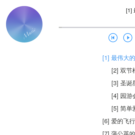
[1
[1] 最伟大
[2] 双节
[3] 圣诞
[4] 园游
[5] 简单
[6] 爱的飞
[7] 蒲公英