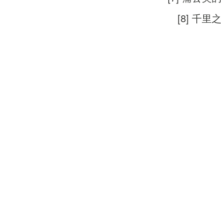
[8] 千里
[9] 退
[10] 星
[11] 牛仔
[12] 断了
[13] 止战
[14] 东
[15] 黑色
[16] 最后
[17] 说好